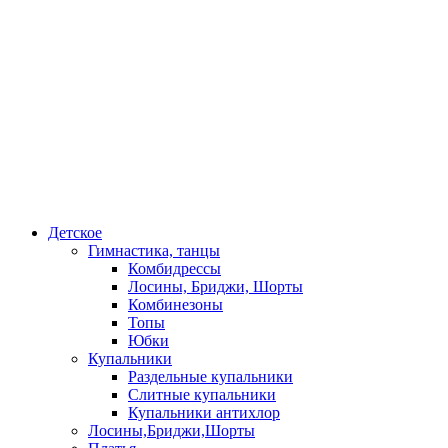
Детское
Гимнастика, танцы
Комбидрессы
Лосины, Бриджи, Шорты
Комбинезоны
Топы
Юбки
Купальники
Раздельные купальники
Слитные купальники
Купальники антихлор
Лосины,Бриджи,Шорты