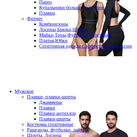
Парео
Купальники больших размеров
Плавки
Фитнес
Комбинезоны
Лосины,Брюки,Шорты
Майки,Топы,Футболки,Толстовки
Платья,Юбки
Спортивная одежда с эффектом компрессии
Мужское
Плавки, плавки-шорты
Джаммеры
Плавки
Плавки антихлор
Плавки-шорты
Костюмы спортивные
Рашгарды, футболки, лайкры
Шорты, Лосины