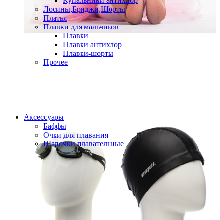
Купальники антихлор
Лосины,Бриджи,Шорты
Платья
Плавки для мальчиков
Плавки
Плавки антихлор
Плавки-шорты
Прочее
Аксессуары
Баффы
Очки для плавания
Шапочки плавательные