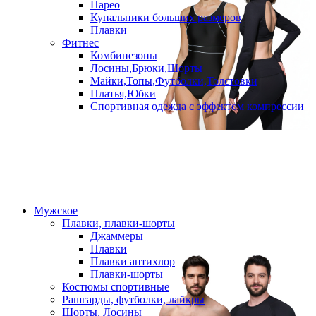
Парео
Купальники больших размеров
Плавки
Фитнес
Комбинезоны
Лосины,Брюки,Шорты
Майки,Топы,Футболки,Толстовки
Платья,Юбки
Спортивная одежда с эффектом компрессии
Мужское
Плавки, плавки-шорты
Джаммеры
Плавки
Плавки антихлор
Плавки-шорты
Костюмы спортивные
Рашгарды, футболки, лайкры
Шорты, Лосины