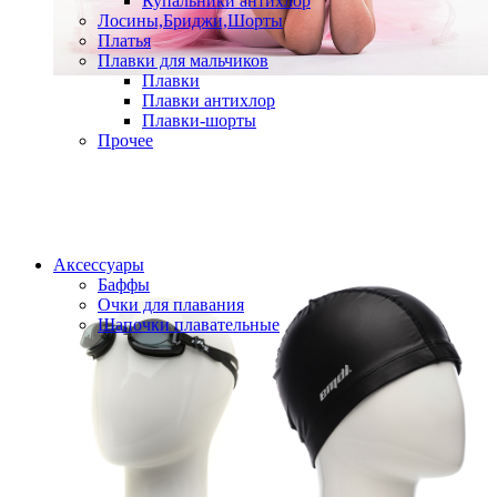
Купальники антихлор
Лосины,Бриджи,Шорты
Платья
Плавки для мальчиков
Плавки
Плавки антихлор
Плавки-шорты
Прочее
Аксессуары
Баффы
Очки для плавания
Шапочки плавательные