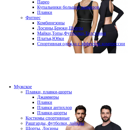
Парео
Купальники больших размеров
Плавки
Фитнес
Комбинезоны
Лосины,Брюки,Шорты
Майки,Топы,Футболки,Толстовки
Платья,Юбки
Спортивная одежда с эффектом компрессии
Мужское
Плавки, плавки-шорты
Джаммеры
Плавки
Плавки антихлор
Плавки-шорты
Костюмы спортивные
Рашгарды, футболки, лайкры
Шорты, Лосины