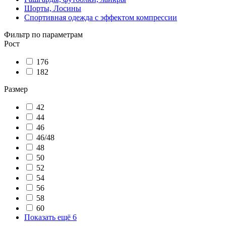
Шорты, Лосины
Спортивная одежда с эффектом компрессии
Фильтр по параметрам
Рост
176
182
Размер
42
44
46
46/48
48
50
52
54
56
58
60
Показать ещё 6