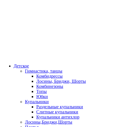
Детское
Гимнастика, танцы
Комбидрессы
Лосины, Бриджи, Шорты
Комбинезоны
Топы
Юбки
Купальники
Раздельные купальники
Слитные купальники
Купальники антихлор
Лосины,Бриджи,Шорты