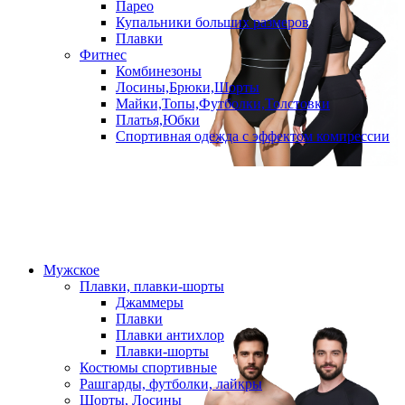
Парео
Купальники больших размеров
Плавки
Фитнес
Комбинезоны
Лосины,Брюки,Шорты
Майки,Топы,Футболки,Толстовки
Платья,Юбки
Спортивная одежда с эффектом компрессии
Мужское
Плавки, плавки-шорты
Джаммеры
Плавки
Плавки антихлор
Плавки-шорты
Костюмы спортивные
Рашгарды, футболки, лайкры
Шорты, Лосины