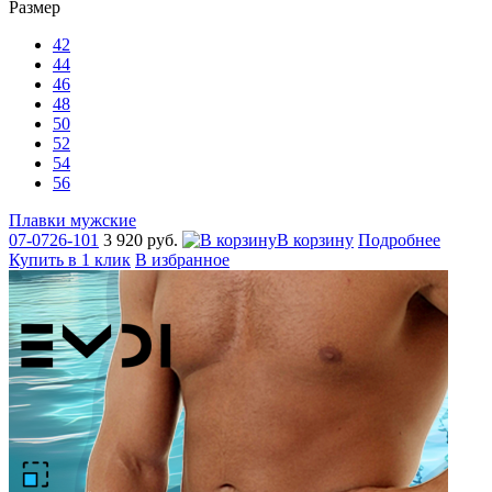
Размер
42
44
46
48
50
52
54
56
Плавки мужские
07-0726-101
3 920 руб.
В корзину
Подробнее
Купить в 1 клик
В избранное