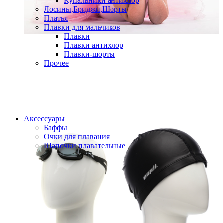
Купальники антихлор
Лосины,Бриджи,Шорты
Платья
Плавки для мальчиков
Плавки
Плавки антихлор
Плавки-шорты
Прочее
Аксессуары
Баффы
Очки для плавания
Шапочки плавательные