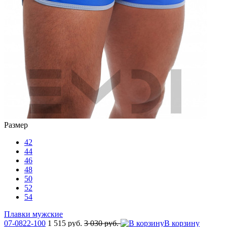
Размер
42
44
46
48
50
52
54
Плавки мужские
07-0822-100
1 515 руб.
3 030 руб.
В корзину