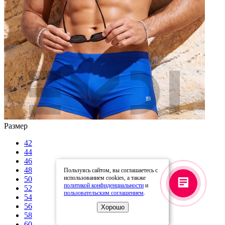
Размер
42
44
46
48
Пользуясь сайтом, вы соглашаетесь с
использованием cookies, а также
50
политикой конфиденциальности
и
52
пользовательским соглашением
.
54
56
Хорошо
58
60