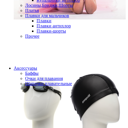
Купальники антихлор
Лосины,Бриджи,Шорты
Платья
Плавки для мальчиков
Плавки
Плавки антихлор
Плавки-шорты
Прочее
Аксессуары
Баффы
Очки для плавания
Шапочки плавательные