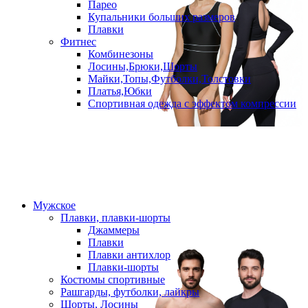
Парео
Купальники больших размеров
Плавки
Фитнес
Комбинезоны
Лосины,Брюки,Шорты
Майки,Топы,Футболки,Толстовки
Платья,Юбки
Спортивная одежда с эффектом компрессии
Мужское
Плавки, плавки-шорты
Джаммеры
Плавки
Плавки антихлор
Плавки-шорты
Костюмы спортивные
Рашгарды, футболки, лайкры
Шорты, Лосины