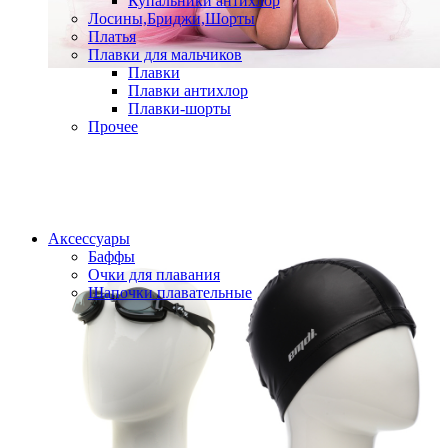
Купальники антихлор
Лосины,Бриджи,Шорты
Платья
Плавки для мальчиков
Плавки
Плавки антихлор
Плавки-шорты
Прочее
Аксессуары
Баффы
Очки для плавания
Шапочки плавательные