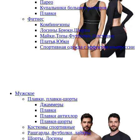
Парео
Купальники больших размеров
Плавки
Фитнес
Комбинезоны
Лосины,Брюки,Шорты
Майки,Топы,Футболки,Толстовки
Платья,Юбки
Спортивная одежда с эффектом компрессии
Мужское
Плавки, плавки-шорты
Джаммеры
Плавки
Плавки антихлор
Плавки-шорты
Костюмы спортивные
Рашгарды, футболки, лайкры
Шорты, Лосины