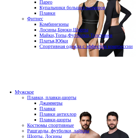
Парео
Купальники больших размеров
Плавки
Фитнес
Комбинезоны
Лосины,Брюки,Шорты
Майки,Топы,Футболки,Толстовки
Платья,Юбки
Спортивная одежда с эффектом компрессии
Мужское
Плавки, плавки-шорты
Джаммеры
Плавки
Плавки антихлор
Плавки-шорты
Костюмы спортивные
Рашгарды, футболки, лайкры
Шорты, Лосины