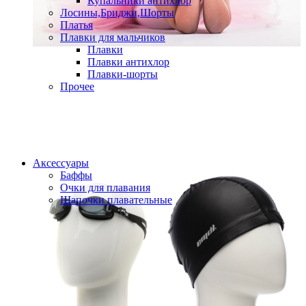
Купальники антихлор
Лосины,Бриджи,Шорты
Платья
Плавки для мальчиков
Плавки
Плавки антихлор
Плавки-шорты
Прочее
Аксессуары
Баффы
Очки для плавания
Шапочки плавательные