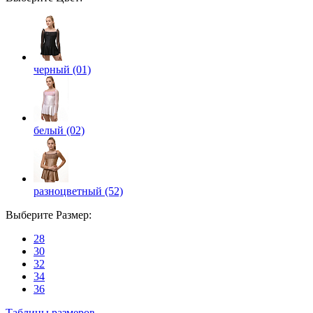
черный (01)
белый (02)
разноцветный (52)
Выберите
Размер
:
28
30
32
34
36
Таблицы размеров