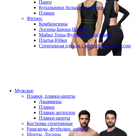
Парео
Купальники больших размеров
Плавки
Фитнес
Комбинезоны
Лосины,Брюки,Шорты
Майки,Топы,Футболки,Толстовки
Платья,Юбки
Спортивная одежда с эффектом компрессии
Мужское
Плавки, плавки-шорты
Джаммеры
Плавки
Плавки антихлор
Плавки-шорты
Костюмы спортивные
Рашгарды, футболки, лайкры
Шорты, Лосины