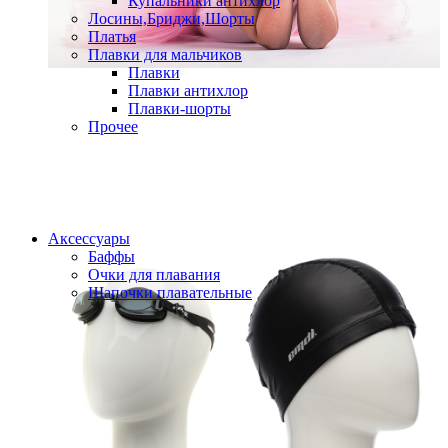
Купальники антихлор
Лосины,Бриджи,Шорты
Платья
Плавки для мальчиков
Плавки
Плавки антихлор
Плавки-шорты
Прочее
Аксессуары
Баффы
Очки для плавания
Шапочки плавательные