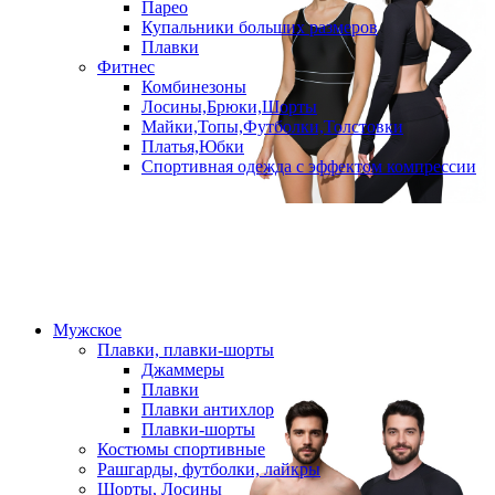
Парео
Купальники больших размеров
Плавки
Фитнес
Комбинезоны
Лосины,Брюки,Шорты
Майки,Топы,Футболки,Толстовки
Платья,Юбки
Спортивная одежда с эффектом компрессии
Мужское
Плавки, плавки-шорты
Джаммеры
Плавки
Плавки антихлор
Плавки-шорты
Костюмы спортивные
Рашгарды, футболки, лайкры
Шорты, Лосины