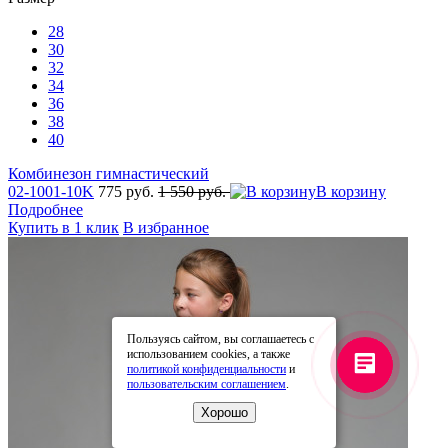
28
30
32
34
36
38
40
Комбинезон гимнастический
02-1001-10K
775 руб.
1 550 руб.
В корзину
Подробнее
Купить в 1 клик
В избранное
Пользуясь сайтом, вы соглашаетесь с
использованием cookies, а также
политикой конфиденциальности
и
пользовательским соглашением
.
Хорошо