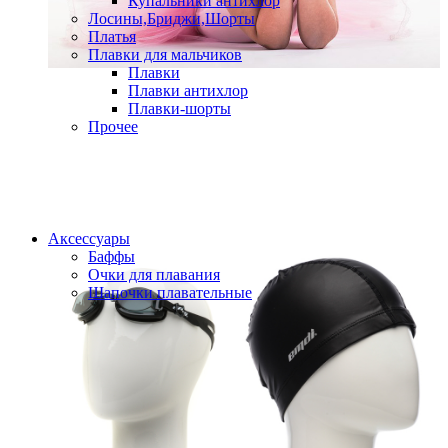
Купальники антихлор
Лосины,Бриджи,Шорты
Платья
Плавки для мальчиков
Плавки
Плавки антихлор
Плавки-шорты
Прочее
Аксессуары
Баффы
Очки для плавания
Шапочки плавательные