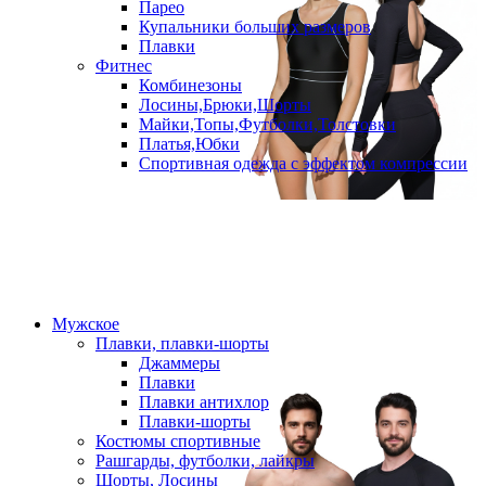
Парео
Купальники больших размеров
Плавки
Фитнес
Комбинезоны
Лосины,Брюки,Шорты
Майки,Топы,Футболки,Толстовки
Платья,Юбки
Спортивная одежда с эффектом компрессии
Мужское
Плавки, плавки-шорты
Джаммеры
Плавки
Плавки антихлор
Плавки-шорты
Костюмы спортивные
Рашгарды, футболки, лайкры
Шорты, Лосины