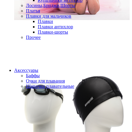
Купальники антихлор
Лосины,Бриджи,Шорты
Платья
Плавки для мальчиков
Плавки
Плавки антихлор
Плавки-шорты
Прочее
Аксессуары
Баффы
Очки для плавания
Шапочки плавательные