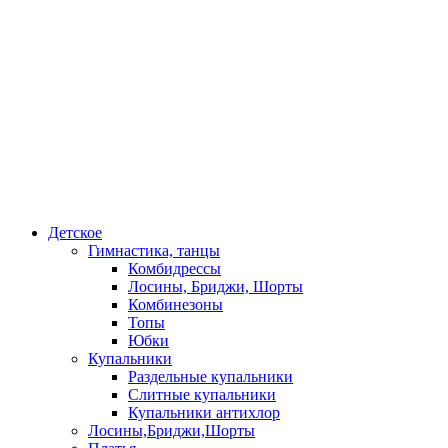
Детское
Гимнастика, танцы
Комбидрессы
Лосины, Бриджи, Шорты
Комбинезоны
Топы
Юбки
Купальники
Раздельные купальники
Слитные купальники
Купальники антихлор
Лосины,Бриджи,Шорты