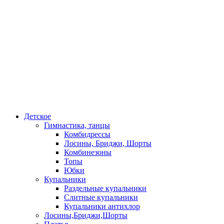
Детское
Гимнастика, танцы
Комбидрессы
Лосины, Бриджи, Шорты
Комбинезоны
Топы
Юбки
Купальники
Раздельные купальники
Слитные купальники
Купальники антихлор
Лосины,Бриджи,Шорты