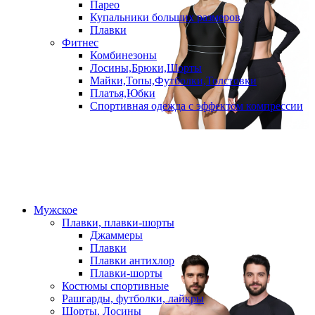
Парео
Купальники больших размеров
Плавки
Фитнес
Комбинезоны
Лосины,Брюки,Шорты
Майки,Топы,Футболки,Толстовки
Платья,Юбки
Спортивная одежда с эффектом компрессии
Мужское
Плавки, плавки-шорты
Джаммеры
Плавки
Плавки антихлор
Плавки-шорты
Костюмы спортивные
Рашгарды, футболки, лайкры
Шорты, Лосины