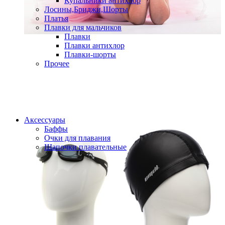
Купальники антихлор
Лосины,Бриджи,Шорты
Платья
Плавки для мальчиков
Плавки
Плавки антихлор
Плавки-шорты
Прочее
Аксессуары
Баффы
Очки для плавания
Шапочки плавательные