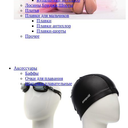
Купальники антихлор
Лосины,Бриджи,Шорты
Платья
Плавки для мальчиков
Плавки
Плавки антихлор
Плавки-шорты
Прочее
Аксессуары
Баффы
Очки для плавания
Шапочки плавательные