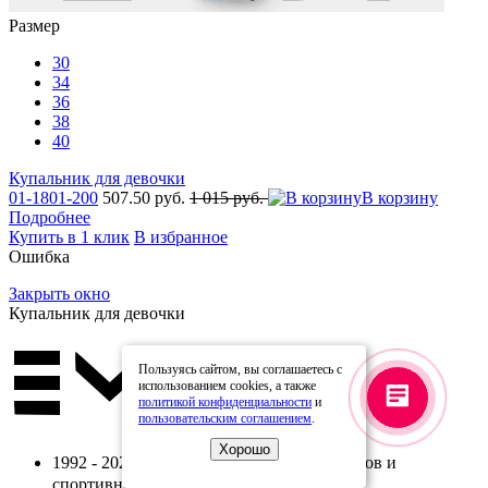
Размер
30
34
36
38
40
Купальник для девочки
01-1801-200
507.50 руб.
1 015 руб.
В корзину
Подробнее
Купить в 1 клик
В избранное
Ошибка
Закрыть окно
Купальник для девочки
Пользуясь сайтом, вы соглашаетесь с
использованием cookies, а также
политикой конфиденциальности
и
пользовательским соглашением
.
Хорошо
1992 - 2026. Интернет-магазин купальников и
спортивной одежды Emdi