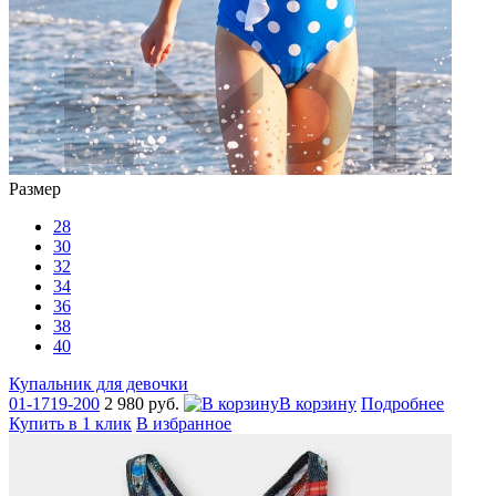
Размер
28
30
32
34
36
38
40
Купальник для девочки
01-1719-200
2 980 руб.
В корзину
Подробнее
Купить в 1 клик
В избранное