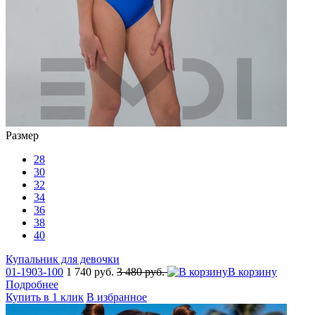
Размер
28
30
32
34
36
38
40
Купальник для девочки
01-1903-100
1 740 руб.
3 480 руб.
В корзину
Подробнее
Купить в 1 клик
В избранное