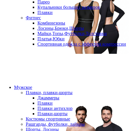
Парео
Купальники больших размеров
Плавки
Фитнес
Комбинезоны
Лосины,Брюки,Шорты
Майки,Топы,Футболки,Толстовки
Платья,Юбки
Спортивная одежда с эффектом компрессии
Мужское
Плавки, плавки-шорты
Джаммеры
Плавки
Плавки антихлор
Плавки-шорты
Костюмы спортивные
Рашгарды, футболки, лайкры
Шорты, Лосины