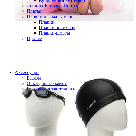
Купальники антихлор
Лосины,Бриджи,Шорты
Платья
Плавки для мальчиков
Плавки
Плавки антихлор
Плавки-шорты
Прочее
Аксессуары
Баффы
Очки для плавания
Шапочки плавательные