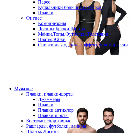
Парео
Купальники больших размеров
Плавки
Фитнес
Комбинезоны
Лосины,Брюки,Шорты
Майки,Топы,Футболки,Толстовки
Платья,Юбки
Спортивная одежда с эффектом компрессии
Мужское
Плавки, плавки-шорты
Джаммеры
Плавки
Плавки антихлор
Плавки-шорты
Костюмы спортивные
Рашгарды, футболки, лайкры
Шорты, Лосины