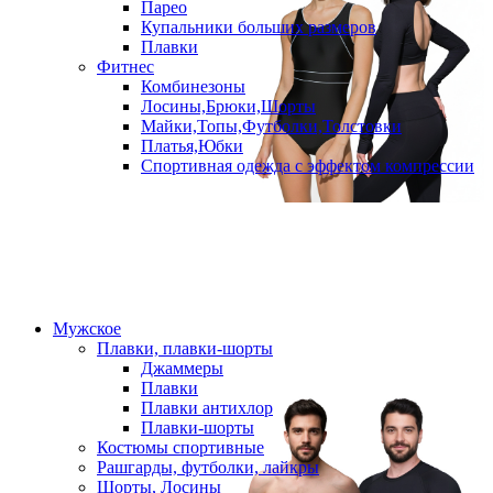
Парео
Купальники больших размеров
Плавки
Фитнес
Комбинезоны
Лосины,Брюки,Шорты
Майки,Топы,Футболки,Толстовки
Платья,Юбки
Спортивная одежда с эффектом компрессии
Мужское
Плавки, плавки-шорты
Джаммеры
Плавки
Плавки антихлор
Плавки-шорты
Костюмы спортивные
Рашгарды, футболки, лайкры
Шорты, Лосины