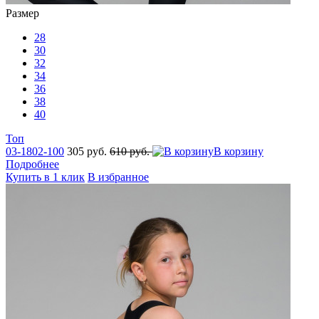
Размер
28
30
32
34
36
38
40
Топ
03-1802-100
305 руб.
610 руб.
В корзину
Подробнее
Купить в 1 клик
В избранное