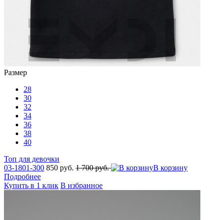
Размер
28
30
32
34
36
38
40
Топ для девочки
03-1801-300
850 руб.
1 700 руб.
В корзину
Подробнее
Купить в 1 клик
В избранное