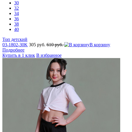
30
32
34
36
38
40
Топ детский
03-1802-30K
305 руб.
610 руб.
В корзину
Подробнее
Купить в 1 клик
В избранное