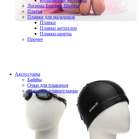
Купальники антихлор
Лосины,Бриджи,Шорты
Платья
Плавки для мальчиков
Плавки
Плавки антихлор
Плавки-шорты
Прочее
Аксессуары
Баффы
Очки для плавания
Шапочки плавательные