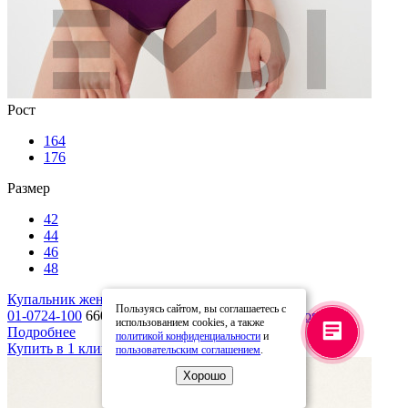
Рост
164
176
Размер
Менеджер EMDI
42
Здравствуйте! Готова помочь
44
вам. Напишите мне, если у
46
вас появятся вопросы.
48
Купальник женский
Пользуясь сайтом, вы соглашаетесь с
01-0724-100
660 руб.
1 320 руб.
В корзину
использованием cookies, а также
Подробнее
политикой конфиденциальности
и
Купить в 1 клик
В избранное
пользовательским соглашением
.
Хорошо