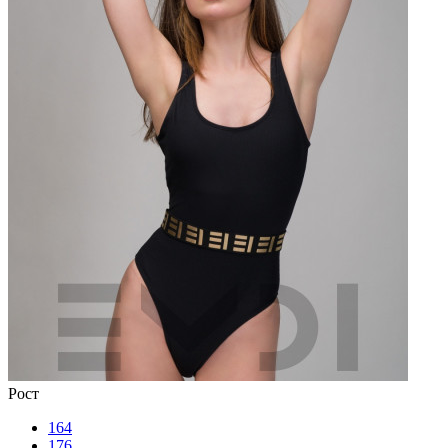
Рост
164
176