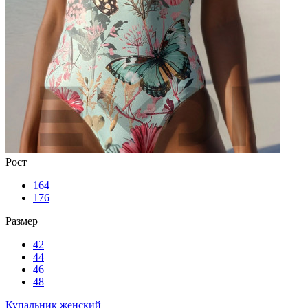
Рост
164
176
Размер
42
44
46
48
Купальник женский