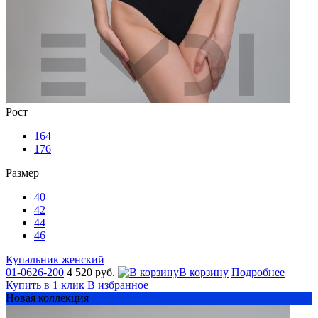
Рост
164
176
Размер
40
42
44
46
Купальник женский
01-0626-200
4 520 руб.
В корзину
Подробнее
Купить в 1 клик
В избранное
Новая коллекция