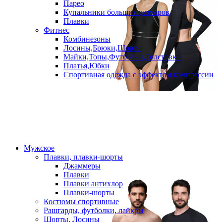
Парео
Купальники больших размеров
Плавки
Фитнес
Комбинезоны
Лосины,Брюки,Шорты
Майки,Топы,Футболки,Толстовки
Платья,Юбки
Спортивная одежда с эффектом компрессии
Мужское
Плавки, плавки-шорты
Джаммеры
Плавки
Плавки антихлор
Плавки-шорты
Костюмы спортивные
Рашгарды, футболки, лайкры
Шорты, Лосины