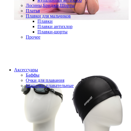
Купальники антихлор
Лосины,Бриджи,Шорты
Платья
Плавки для мальчиков
Плавки
Плавки антихлор
Плавки-шорты
Прочее
Аксессуары
Баффы
Очки для плавания
Шапочки плавательные