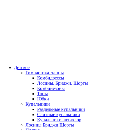
Детское
Гимнастика, танцы
Комбидрессы
Лосины, Бриджи, Шорты
Комбинезоны
Топы
Юбки
Купальники
Раздельные купальники
Слитные купальники
Купальники антихлор
Лосины,Бриджи,Шорты