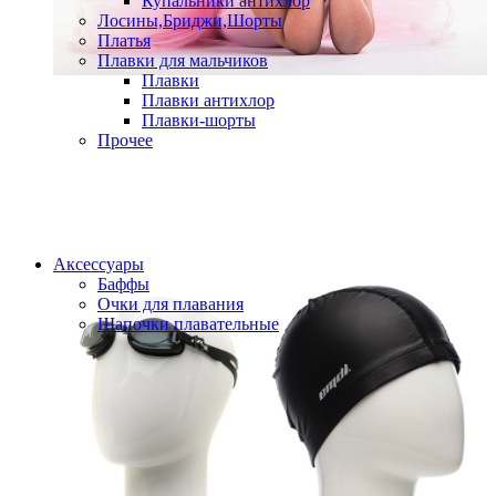
Купальники антихлор
Лосины,Бриджи,Шорты
Платья
Плавки для мальчиков
Плавки
Плавки антихлор
Плавки-шорты
Прочее
Аксессуары
Баффы
Очки для плавания
Шапочки плавательные