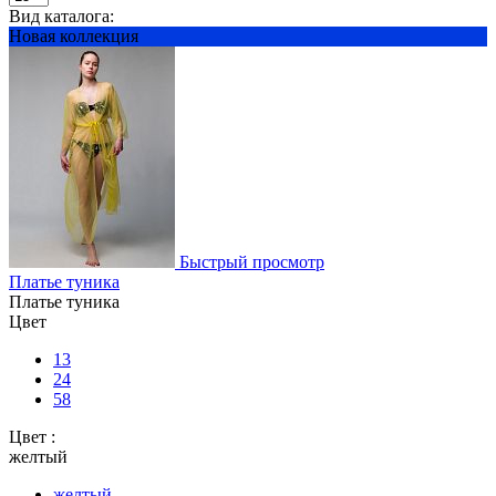
Вид каталога:
Новая коллекция
Быстрый просмотр
Платье туника
Платье туника
Цвет
13
24
58
Цвет :
желтый
желтый