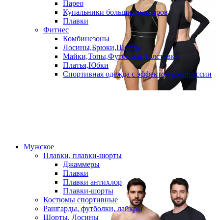
Парео
Купальники больших размеров
Плавки
Фитнес
Комбинезоны
Лосины,Брюки,Шорты
Майки,Топы,Футболки,Толстовки
Платья,Юбки
Спортивная одежда с эффектом компрессии
Мужское
Плавки, плавки-шорты
Джаммеры
Плавки
Плавки антихлор
Плавки-шорты
Костюмы спортивные
Рашгарды, футболки, лайкры
Шорты, Лосины