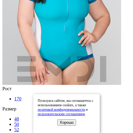
Рост
170
Пользуясь сайтом, вы соглашаетесь с
использованием cookies, а также
Размер
политикой конфиденциальности
и
пользовательским соглашением
.
48
Хорошо
50
52