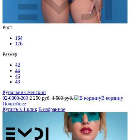
Рост
164
176
Размер
42
44
46
48
Купальник женский
02-0300-200
2 250 руб.
4 500 руб.
В корзину
Подробнее
Купить в 1 клик
В избранное