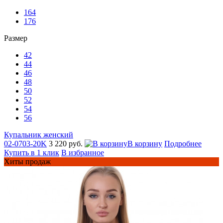
164
176
Размер
42
44
46
48
50
52
54
56
Купальник женский
02-0703-20K
3 220 руб.
В корзину
Подробнее
Купить в 1 клик
В избранное
Хиты продаж