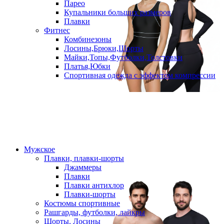
Парео
Купальники больших размеров
Плавки
Фитнес
Комбинезоны
Лосины,Брюки,Шорты
Майки,Топы,Футболки,Толстовки
Платья,Юбки
Спортивная одежда с эффектом компрессии
Мужское
Плавки, плавки-шорты
Джаммеры
Плавки
Плавки антихлор
Плавки-шорты
Костюмы спортивные
Рашгарды, футболки, лайкры
Шорты, Лосины