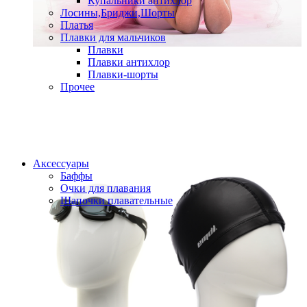
Купальники антихлор
Лосины,Бриджи,Шорты
Платья
Плавки для мальчиков
Плавки
Плавки антихлор
Плавки-шорты
Прочее
Аксессуары
Баффы
Очки для плавания
Шапочки плавательные