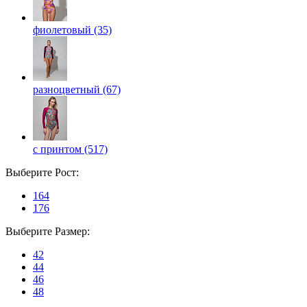
фиолетовый (35)
разноцветный (67)
с принтом (517)
Выберите
Рост
:
164
176
Выберите
Размер
:
42
44
46
48