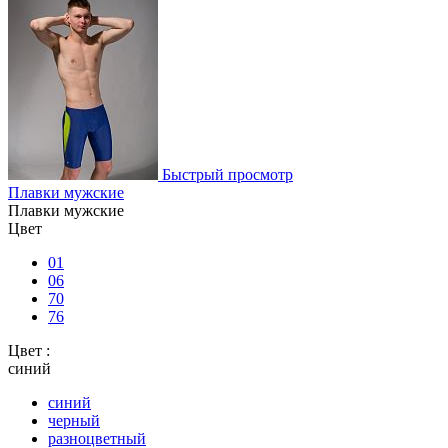
Быстрый просмотр
Плавки мужские
Плавки мужские
Цвет
01
06
70
76
Цвет :
синий
синий
черный
разноцветный