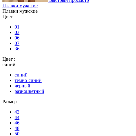
Быстрый просмотр
Плавки мужские
Плавки мужские
Цвет
01
03
06
07
36
Цвет :
синий
синий
темно-синий
черный
разноцветный
Размер
42
44
46
48
50