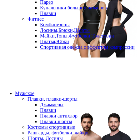
Парео
Купальники больших размеров
Плавки
Фитнес
Комбинезоны
Лосины,Брюки,Шорты
Майки,Топы,Футболки,Толстовки
Платья,Юбки
Спортивная одежда с эффектом компрессии
Мужское
Плавки, плавки-шорты
Джаммеры
Плавки
Плавки антихлор
Плавки-шорты
Костюмы спортивные
Рашгарды, футболки, лайкры
Шорты, Лосины