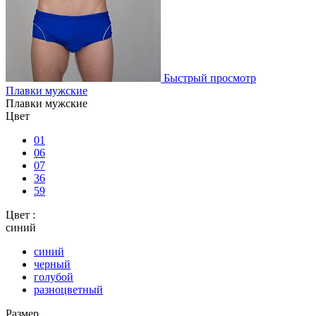
Быстрый просмотр
Плавки мужские
Плавки мужские
Цвет
01
06
07
36
59
Цвет :
синий
синий
черный
голубой
разноцветный
Размер