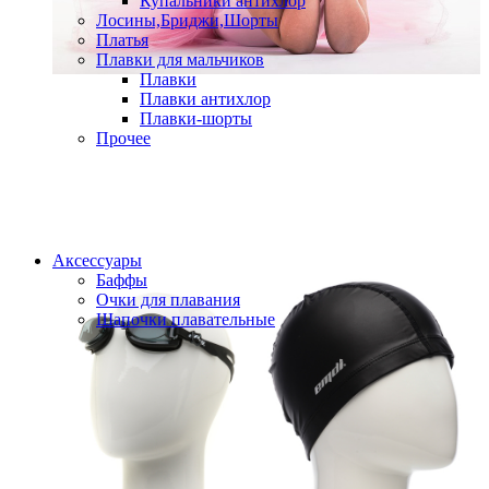
Купальники антихлор
Лосины,Бриджи,Шорты
Платья
Плавки для мальчиков
Плавки
Плавки антихлор
Плавки-шорты
Прочее
Аксессуары
Баффы
Очки для плавания
Шапочки плавательные