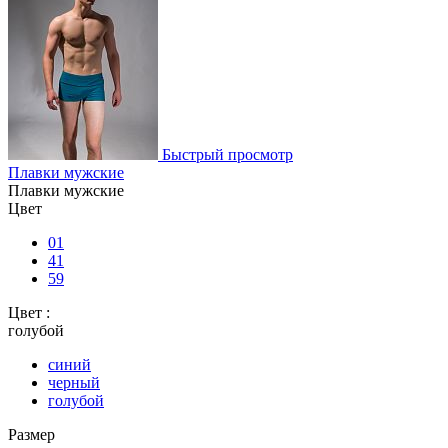
Быстрый просмотр
Плавки мужские
Плавки мужские
Цвет
01
41
59
Цвет :
голубой
синий
черный
голубой
Размер