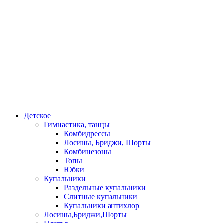
Детское
Гимнастика, танцы
Комбидрессы
Лосины, Бриджи, Шорты
Комбинезоны
Топы
Юбки
Купальники
Раздельные купальники
Слитные купальники
Купальники антихлор
Лосины,Бриджи,Шорты