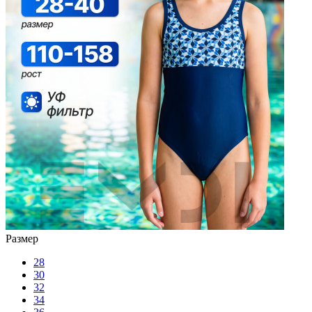
Размер
28
30
32
34