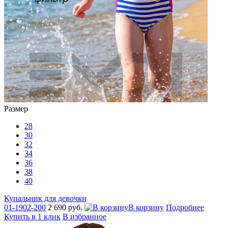
Размер
28
30
32
34
36
38
40
Купальник для девочки
01-1902-200
2 690 руб.
В корзину
Подробнее
Купить в 1 клик
В избранное