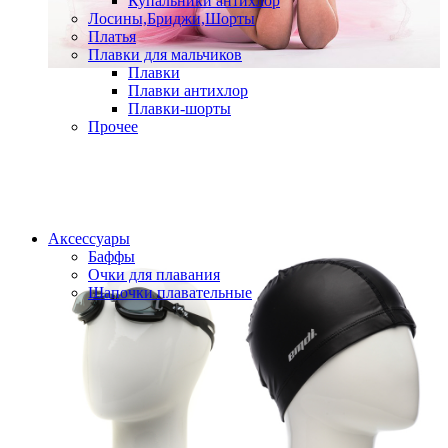
Купальники антихлор
Лосины,Бриджи,Шорты
Платья
Плавки для мальчиков
Плавки
Плавки антихлор
Плавки-шорты
Прочее
Аксессуары
Баффы
Очки для плавания
Шапочки плавательные