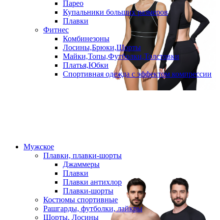
Парео
Купальники больших размеров
Плавки
Фитнес
Комбинезоны
Лосины,Брюки,Шорты
Майки,Топы,Футболки,Толстовки
Платья,Юбки
Спортивная одежда с эффектом компрессии
Мужское
Плавки, плавки-шорты
Джаммеры
Плавки
Плавки антихлор
Плавки-шорты
Костюмы спортивные
Рашгарды, футболки, лайкры
Шорты, Лосины