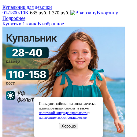
Купальник для девочки
01-1800-10K
685 руб.
1 370 руб.
В корзину
Подробнее
Купить в 1 клик
В избранное
Пользуясь сайтом, вы соглашаетесь с
использованием cookies, а также
политикой конфиденциальности
и
пользовательским соглашением
.
Хорошо