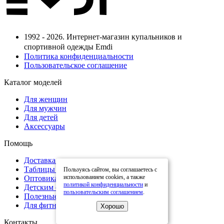
1992 - 2026. Интернет-магазин купальников и
спортивной одежды Emdi
Политика конфиденциальности
Пользовательское соглашение
Каталог моделей
Для женщин
Для мужчин
Для детей
Аксессуары
Помощь
Доставка и оплата
Таблицы размеров
Пользуясь сайтом, вы соглашаетесь с
использованием cookies, а также
Оптовикам
политикой конфиденциальности
и
Детским спортивным организациям
пользовательским соглашением
.
Полезные статьи
Для фитнес тренеров
Хорошо
Контакты