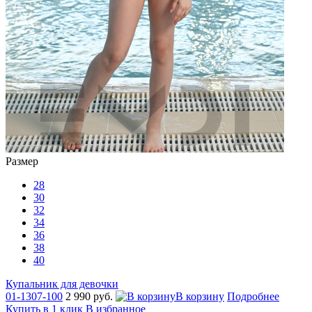
Размер
28
30
32
34
36
38
40
Купальник для девочки
01-1307-100
2 990 руб.
В корзину
Подробнее
Купить в 1 клик
В избранное