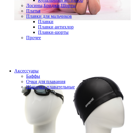
Купальники антихлор
Лосины,Бриджи,Шорты
Платья
Плавки для мальчиков
Плавки
Плавки антихлор
Плавки-шорты
Прочее
Аксессуары
Баффы
Очки для плавания
Шапочки плавательные