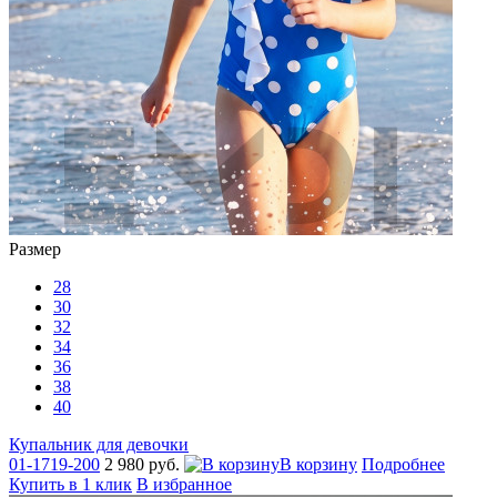
Размер
28
30
32
34
36
38
40
Купальник для девочки
01-1719-200
2 980 руб.
В корзину
Подробнее
Купить в 1 клик
В избранное