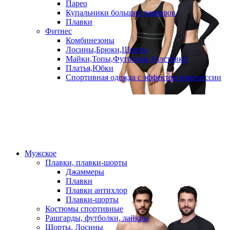
Парео
Купальники больших размеров
Плавки
Фитнес
Комбинезоны
Лосины,Брюки,Шорты
Майки,Топы,Футболки,Толстовки
Платья,Юбки
Спортивная одежда с эффектом компрессии
Мужское
Плавки, плавки-шорты
Джаммеры
Плавки
Плавки антихлор
Плавки-шорты
Костюмы спортивные
Рашгарды, футболки, лайкры
Шорты, Лосины