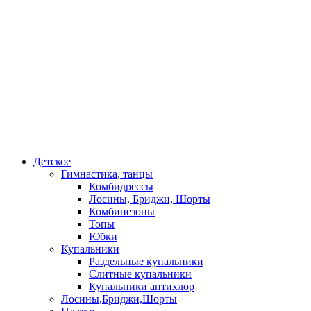
Детское
Гимнастика, танцы
Комбидрессы
Лосины, Бриджи, Шорты
Комбинезоны
Топы
Юбки
Купальники
Раздельные купальники
Слитные купальники
Купальники антихлор
Лосины,Бриджи,Шорты