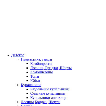
Детское
Гимнастика, танцы
Комбидрессы
Лосины, Бриджи, Шорты
Комбинезоны
Топы
Юбки
Купальники
Раздельные купальники
Слитные купальники
Купальники антихлор
Лосины,Бриджи,Шорты