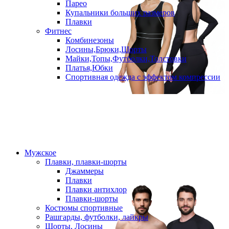
Парео
Купальники больших размеров
Плавки
Фитнес
Комбинезоны
Лосины,Брюки,Шорты
Майки,Топы,Футболки,Толстовки
Платья,Юбки
Спортивная одежда с эффектом компрессии
Мужское
Плавки, плавки-шорты
Джаммеры
Плавки
Плавки антихлор
Плавки-шорты
Костюмы спортивные
Рашгарды, футболки, лайкры
Шорты, Лосины