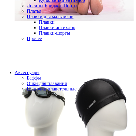
Купальники антихлор
Лосины,Бриджи,Шорты
Платья
Плавки для мальчиков
Плавки
Плавки антихлор
Плавки-шорты
Прочее
Аксессуары
Баффы
Очки для плавания
Шапочки плавательные