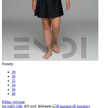
Размер
28
30
32
34
36
40
Юбка детская
04-1405-10K
405 руб.
810 руб.
В корзину