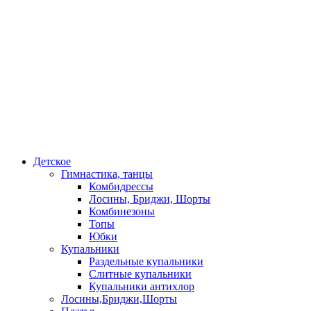
Детское
Гимнастика, танцы
Комбидрессы
Лосины, Бриджи, Шорты
Комбинезоны
Топы
Юбки
Купальники
Раздельные купальники
Слитные купальники
Купальники антихлор
Лосины,Бриджи,Шорты