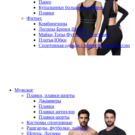
Парео
Купальники больших размеров
Плавки
Фитнес
Комбинезоны
Лосины,Брюки,Шорты
Майки,Топы,Футболки,Толстовки
Платья,Юбки
Спортивная одежда с эффектом компрессии
Мужское
Плавки, плавки-шорты
Джаммеры
Плавки
Плавки антихлор
Плавки-шорты
Костюмы спортивные
Рашгарды, футболки, лайкры
Шорты, Лосины