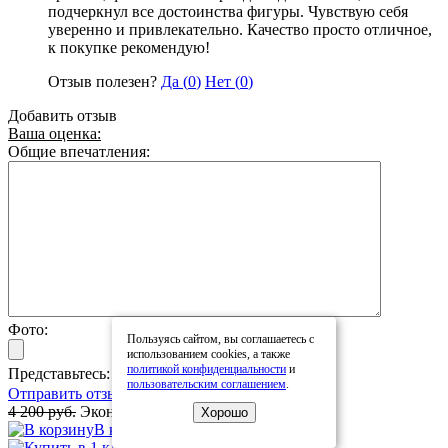
подчеркнул все достоинства фигуры. Чувствую себя
уверенно и привлекательно. Качество просто отличное,
к покупке рекомендую!
Отзыв полезен?
Да (
0
)
Нет (
0
)
Добавить отзыв
Ваша оценка:
Общие впечатления:
Фото:
Пользуясь сайтом, вы соглашаетесь с
использованием cookies, а также
политикой конфиденциальности
и
Представьтесь:
пользовательским соглашением
.
Отправить отзыв
4 200 руб.
Экономия:
2 100 руб.
2 100 руб.
Хорошо
В корзину
Купить в 1 клик