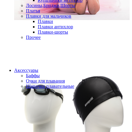
Купальники антихлор
Лосины,Бриджи,Шорты
Платья
Плавки для мальчиков
Плавки
Плавки антихлор
Плавки-шорты
Прочее
Аксессуары
Баффы
Очки для плавания
Шапочки плавательные