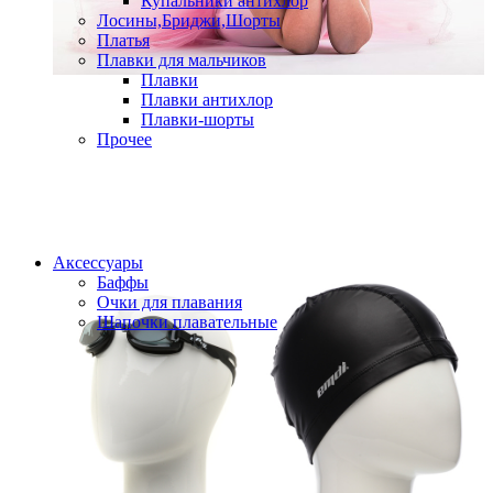
Купальники антихлор
Лосины,Бриджи,Шорты
Платья
Плавки для мальчиков
Плавки
Плавки антихлор
Плавки-шорты
Прочее
Аксессуары
Баффы
Очки для плавания
Шапочки плавательные