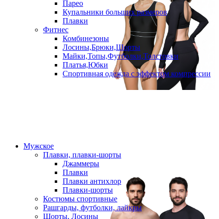
Парео
Купальники больших размеров
Плавки
Фитнес
Комбинезоны
Лосины,Брюки,Шорты
Майки,Топы,Футболки,Толстовки
Платья,Юбки
Спортивная одежда с эффектом компрессии
Мужское
Плавки, плавки-шорты
Джаммеры
Плавки
Плавки антихлор
Плавки-шорты
Костюмы спортивные
Рашгарды, футболки, лайкры
Шорты, Лосины