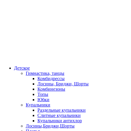
Детское
Гимнастика, танцы
Комбидрессы
Лосины, Бриджи, Шорты
Комбинезоны
Топы
Юбки
Купальники
Раздельные купальники
Слитные купальники
Купальники антихлор
Лосины,Бриджи,Шорты