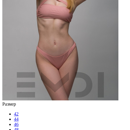
Размер
42
44
46
48