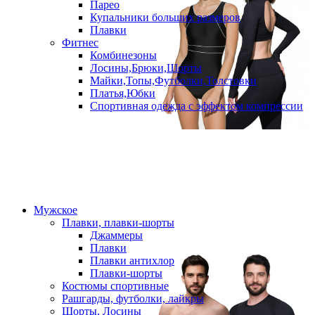
Парео
Купальники больших размеров
Плавки
Фитнес
Комбинезоны
Лосины,Брюки,Шорты
Майки,Топы,Футболки,Толстовки
Платья,Юбки
Спортивная одежда с эффектом компрессии
Мужское
Плавки, плавки-шорты
Джаммеры
Плавки
Плавки антихлор
Плавки-шорты
Костюмы спортивные
Рашгарды, футболки, лайкры
Шорты, Лосины