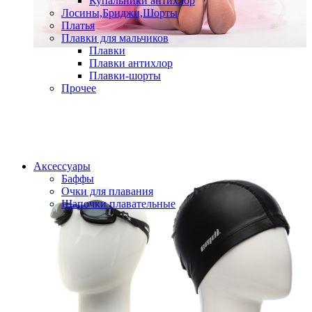
Купальники антихлор
Лосины,Бриджи,Шорты
Платья
Плавки для мальчиков
Плавки
Плавки антихлор
Плавки-шорты
Прочее
Аксессуары
Баффы
Очки для плавания
Шапочки плавательные