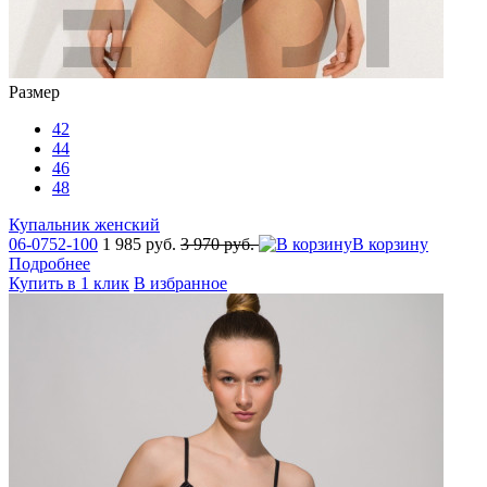
Размер
42
44
46
48
Купальник женский
06-0752-100
1 985 руб.
3 970 руб.
В корзину
Подробнее
Купить в 1 клик
В избранное