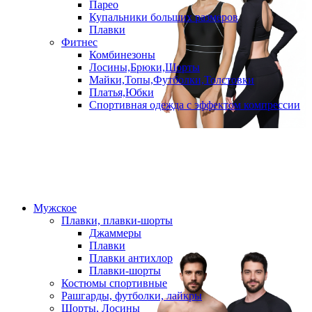
Парео
Купальники больших размеров
Плавки
Фитнес
Комбинезоны
Лосины,Брюки,Шорты
Майки,Топы,Футболки,Толстовки
Платья,Юбки
Спортивная одежда с эффектом компрессии
Мужское
Плавки, плавки-шорты
Джаммеры
Плавки
Плавки антихлор
Плавки-шорты
Костюмы спортивные
Рашгарды, футболки, лайкры
Шорты, Лосины