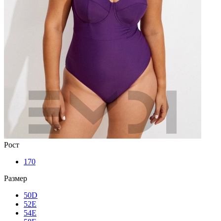
Рост
170
Размер
50D
52E
54E