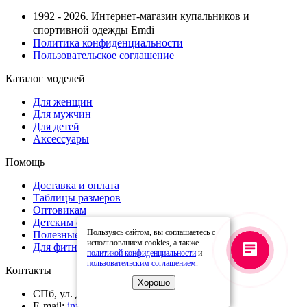
1992 - 2026. Интернет-магазин купальников и
спортивной одежды Emdi
Политика конфиденциальности
Пользовательское соглашение
Каталог моделей
Для женщин
Для мужчин
Для детей
Аксессуары
Помощь
Доставка и оплата
Таблицы размеров
Оптовикам
Детским спортивным организациям
Пользуясь сайтом, вы соглашаетесь с
Полезные статьи
использованием cookies, а также
Для фитнес тренеров
политикой конфиденциальности
и
пользовательским соглашением
.
Контакты
Хорошо
СПб, ул. Домостроительная д.16М
E-mail:
info@emdi.ru