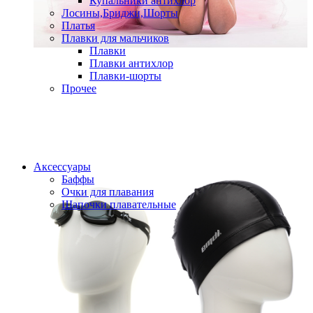
Купальники антихлор
Лосины,Бриджи,Шорты
Платья
Плавки для мальчиков
Плавки
Плавки антихлор
Плавки-шорты
Прочее
Аксессуары
Баффы
Очки для плавания
Шапочки плавательные