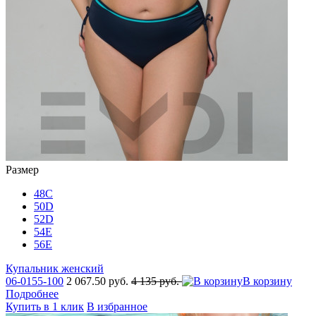
Размер
48C
50D
52D
54E
56E
Купальник женский
06-0155-100
2 067.50 руб.
4 135 руб.
В корзину
Подробнее
Купить в 1 клик
В избранное