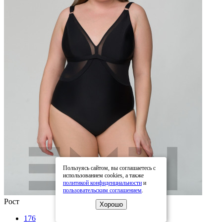
Пользуясь сайтом, вы соглашаетесь с
использованием cookies, а также
политикой конфиденциальности
и
пользовательским соглашением
.
Рост
Хорошо
176