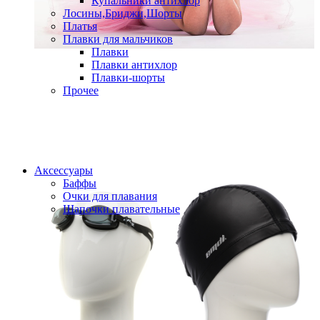
Купальники антихлор
Лосины,Бриджи,Шорты
Платья
Плавки для мальчиков
Плавки
Плавки антихлор
Плавки-шорты
Прочее
Аксессуары
Баффы
Очки для плавания
Шапочки плавательные