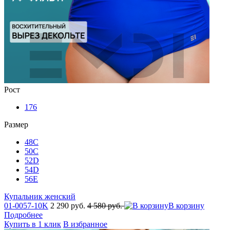
Рост
176
Размер
48C
50C
52D
54D
56E
Купальник женский
01-0057-10K
2 290 руб.
4 580 руб.
В корзину
Подробнее
Купить в 1 клик
В избранное