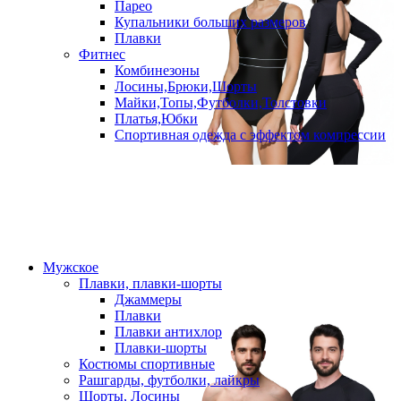
Парео
Купальники больших размеров
Плавки
Фитнес
Комбинезоны
Лосины,Брюки,Шорты
Майки,Топы,Футболки,Толстовки
Платья,Юбки
Спортивная одежда с эффектом компрессии
Мужское
Плавки, плавки-шорты
Джаммеры
Плавки
Плавки антихлор
Плавки-шорты
Костюмы спортивные
Рашгарды, футболки, лайкры
Шорты, Лосины