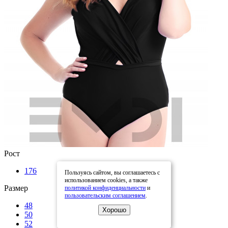
Рост
176
Пользуясь сайтом, вы соглашаетесь с
использованием cookies, а также
Размер
политикой конфиденциальности
и
пользовательским соглашением
.
48
Хорошо
50
52