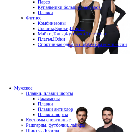
Парео
Купальники больших размеров
Плавки
Фитнес
Комбинезоны
Лосины,Брюки,Шорты
Майки,Топы,Футболки,Толстовки
Платья,Юбки
Спортивная одежда с эффектом компрессии
Мужское
Плавки, плавки-шорты
Джаммеры
Плавки
Плавки антихлор
Плавки-шорты
Костюмы спортивные
Рашгарды, футболки, лайкры
Шорты, Лосины