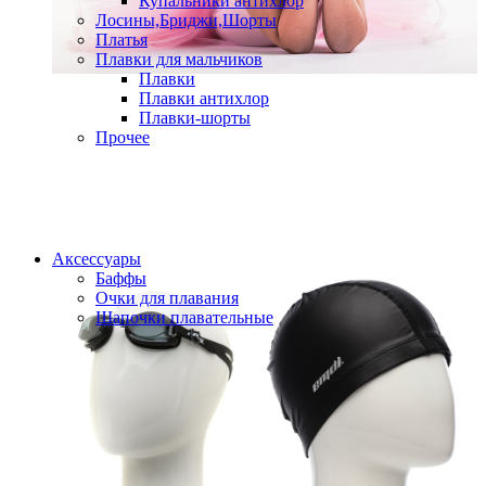
Купальники антихлор
Лосины,Бриджи,Шорты
Платья
Плавки для мальчиков
Плавки
Плавки антихлор
Плавки-шорты
Прочее
Аксессуары
Баффы
Очки для плавания
Шапочки плавательные