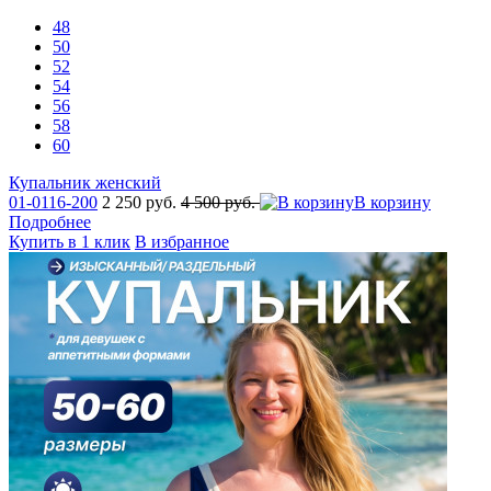
48
50
52
54
56
58
60
Купальник женский
01-0116-200
2 250 руб.
4 500 руб.
В корзину
Подробнее
Купить в 1 клик
В избранное