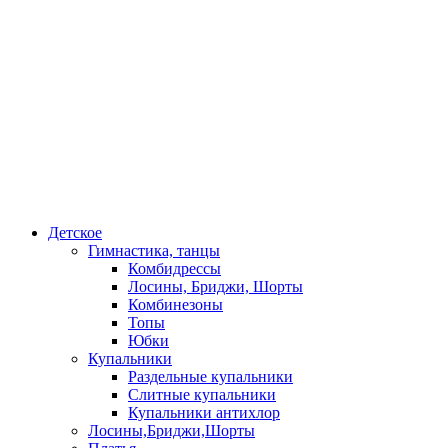
Детское
Гимнастика, танцы
Комбидрессы
Лосины, Бриджи, Шорты
Комбинезоны
Топы
Юбки
Купальники
Раздельные купальники
Слитные купальники
Купальники антихлор
Лосины,Бриджи,Шорты