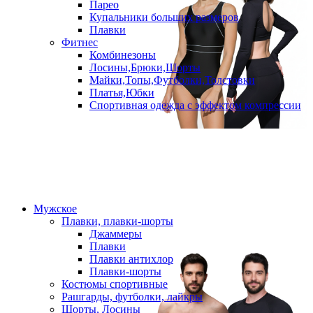
Парео
Купальники больших размеров
Плавки
Фитнес
Комбинезоны
Лосины,Брюки,Шорты
Майки,Топы,Футболки,Толстовки
Платья,Юбки
Спортивная одежда с эффектом компрессии
Мужское
Плавки, плавки-шорты
Джаммеры
Плавки
Плавки антихлор
Плавки-шорты
Костюмы спортивные
Рашгарды, футболки, лайкры
Шорты, Лосины