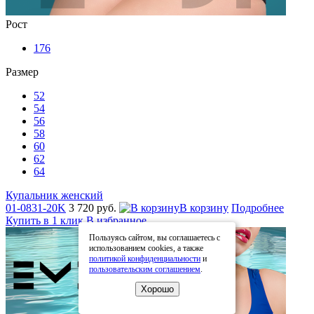
Рост
176
Размер
52
54
56
58
60
62
64
Купальник женский
01-0831-20K
3 720 руб.
В корзину
Подробнее
Купить в 1 клик
В избранное
Пользуясь сайтом, вы соглашаетесь с
использованием cookies, а также
политикой конфиденциальности
и
пользовательским соглашением
.
Хорошо