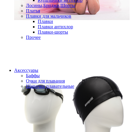
Купальники антихлор
Лосины,Бриджи,Шорты
Платья
Плавки для мальчиков
Плавки
Плавки антихлор
Плавки-шорты
Прочее
Аксессуары
Баффы
Очки для плавания
Шапочки плавательные