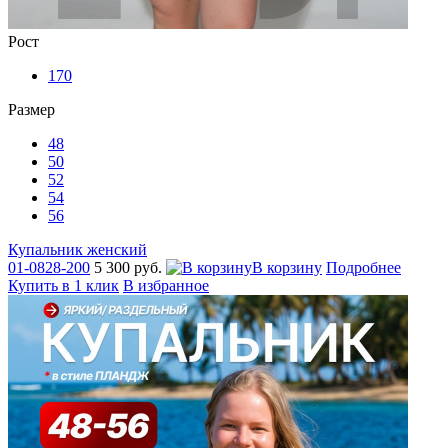
Рост
170
Размер
48
50
52
54
56
Купальник женский
01-0828-200
5 300 руб.
В корзину
Подробнее
Купить в 1 клик
В избранное