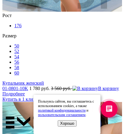
Рост
176
Размер
50
52
54
56
58
60
Купальник женский
01-0801-10K
1 780 руб.
3 560 руб.
В корзину
Подробнее
Купить в 1 клик
В избранное
Пользуясь сайтом, вы соглашаетесь с
использованием cookies, а также
политикой конфиденциальности
и
пользовательским соглашением
.
Хорошо