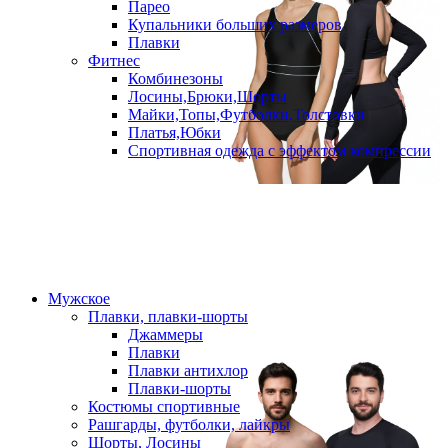
Парео
Купальники больших размеров
Плавки
Фитнес
Комбинезоны
Лосины,Брюки,Шорты
Майки,Топы,Футболки,Толстовки
Платья,Юбки
Спортивная одежда с эффектом компрессии
Мужское
Плавки, плавки-шорты
Джаммеры
Плавки
Плавки антихлор
Плавки-шорты
Костюмы спортивные
Рашгарды, футболки, лайкры
Шорты, Лосины