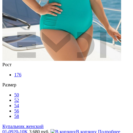
Рост
176
Размер
50
52
54
56
58
Купальник женский
01-0920-10K
3 680 руб.
В корзину
Подробнее