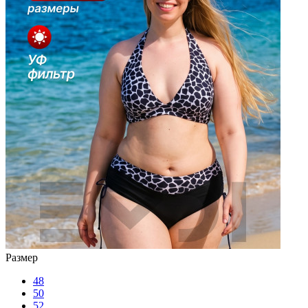
Размер
48
50
52