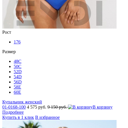
Рост
176
Размер
48C
50C
52D
54D
56D
58E
60E
Купальник женский
01-0168-100
4 575 руб.
9 150 руб.
В корзину
Подробнее
Купить в 1 клик
В избранное