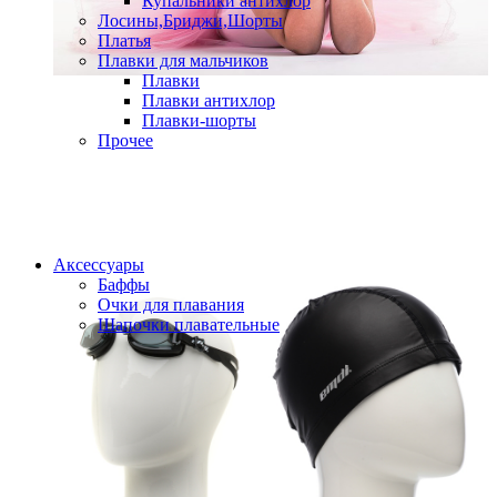
Купальники антихлор
Лосины,Бриджи,Шорты
Платья
Плавки для мальчиков
Плавки
Плавки антихлор
Плавки-шорты
Прочее
Аксессуары
Баффы
Очки для плавания
Шапочки плавательные