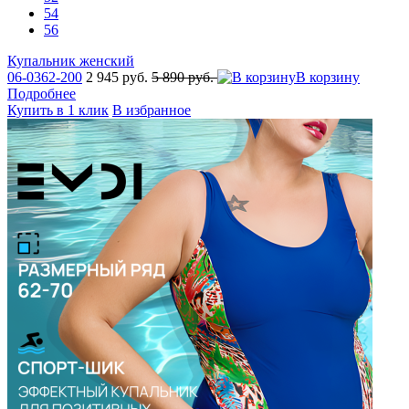
54
56
Купальник женский
06-0362-200
2 945 руб.
5 890 руб.
В корзину
Подробнее
Купить в 1 клик
В избранное