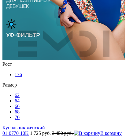
Рост
176
Размер
62
64
66
68
70
Купальник женский
01-0770-10K
1 725 руб.
3 450 руб.
В корзину