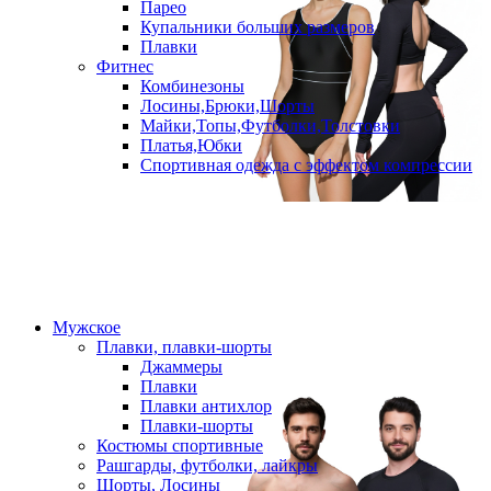
Парео
Купальники больших размеров
Плавки
Фитнес
Комбинезоны
Лосины,Брюки,Шорты
Майки,Топы,Футболки,Толстовки
Платья,Юбки
Спортивная одежда с эффектом компрессии
Мужское
Плавки, плавки-шорты
Джаммеры
Плавки
Плавки антихлор
Плавки-шорты
Костюмы спортивные
Рашгарды, футболки, лайкры
Шорты, Лосины