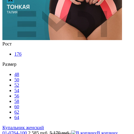
Рост
176
Размер
48
50
52
54
56
58
60
62
64
Купальник женский
01-0764-100
2 585 руб.
5 170 руб.
В корзину