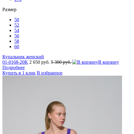
Размер
50
52
54
56
58
60
Купальник женский
01-0168-20K
2 650 руб.
5 300 руб.
В корзину
Подробнее
Купить в 1 клик
В избранное