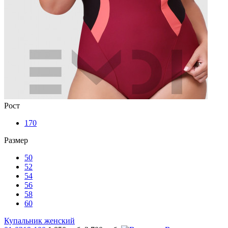
Рост
170
Размер
50
52
54
56
58
60
Купальник женский