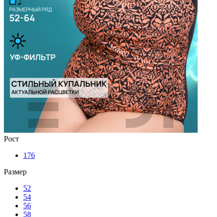
Рост
176
Размер
52
54
56
58