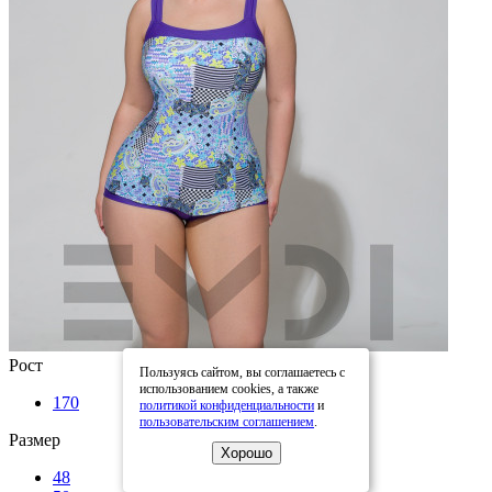
Рост
Пользуясь сайтом, вы соглашаетесь с
использованием cookies, а также
170
политикой конфиденциальности
и
пользовательским соглашением
.
Размер
Хорошо
48