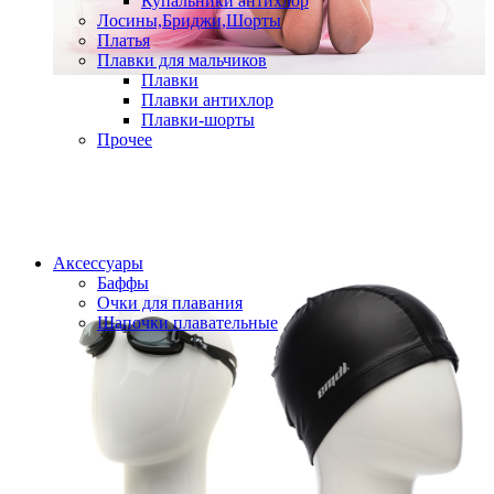
Купальники антихлор
Лосины,Бриджи,Шорты
Платья
Плавки для мальчиков
Плавки
Плавки антихлор
Плавки-шорты
Прочее
Аксессуары
Баффы
Очки для плавания
Шапочки плавательные