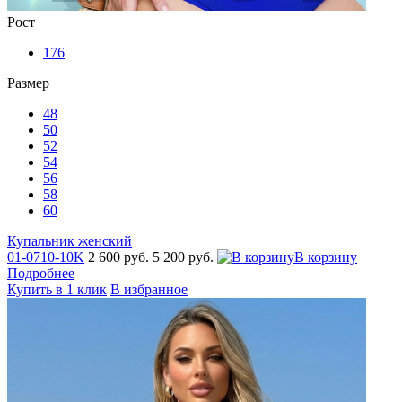
Рост
176
Размер
48
50
52
54
56
58
60
Купальник женский
01-0710-10K
2 600 руб.
5 200 руб.
В корзину
Подробнее
Купить в 1 клик
В избранное