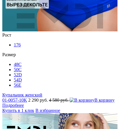
Рост
176
Размер
48C
50C
52D
54D
56E
Купальник женский
01-0057-10K
2 290 руб.
4 580 руб.
В корзину
Подробнее
Купить в 1 клик
В избранное