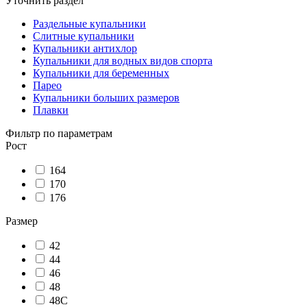
Уточнить раздел
Раздельные купальники
Слитные купальники
Купальники антихлор
Купальники для водных видов спорта
Купальники для беременных
Парео
Купальники больших размеров
Плавки
Фильтр по параметрам
Рост
164
170
176
Размер
42
44
46
48
48C