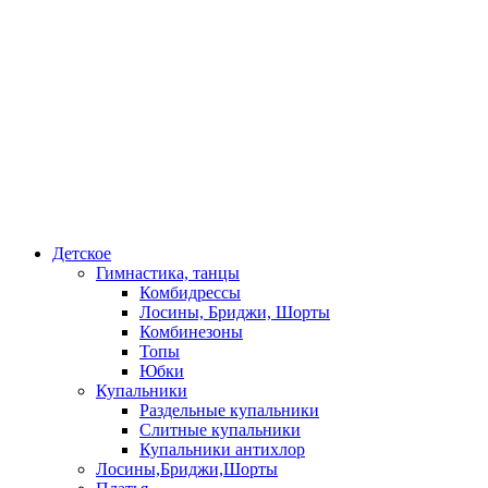
Детское
Гимнастика, танцы
Комбидрессы
Лосины, Бриджи, Шорты
Комбинезоны
Топы
Юбки
Купальники
Раздельные купальники
Слитные купальники
Купальники антихлор
Лосины,Бриджи,Шорты