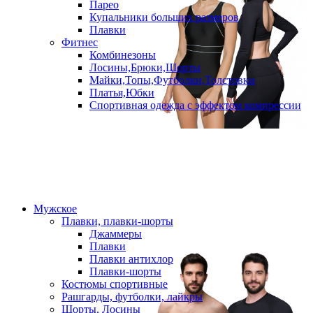
Парео
Купальники больших размеров
Плавки
Фитнес
Комбинезоны
Лосины,Брюки,Шорты
Майки,Топы,Футболки,Толстовки
Платья,Юбки
Спортивная одежда с эффектом компрессии
Мужское
Плавки, плавки-шорты
Джаммеры
Плавки
Плавки антихлор
Плавки-шорты
Костюмы спортивные
Рашгарды, футболки, лайкры
Шорты, Лосины