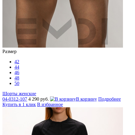
Размер
42
44
46
48
50
Шорты женские
04-0312-107
4 290 руб.
В корзину
Подробнее
Купить в 1 клик
В избранное