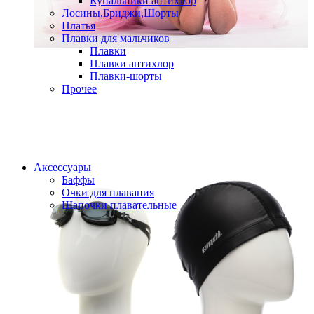
Купальники антихлор
Лосины,Бриджи,Шорты
Платья
Плавки для мальчиков
Плавки
Плавки антихлор
Плавки-шорты
Прочее
Аксессуары
Баффы
Очки для плавания
Шапочки плавательные