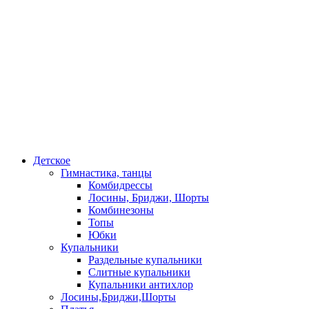
Детское
Гимнастика, танцы
Комбидрессы
Лосины, Бриджи, Шорты
Комбинезоны
Топы
Юбки
Купальники
Раздельные купальники
Слитные купальники
Купальники антихлор
Лосины,Бриджи,Шорты