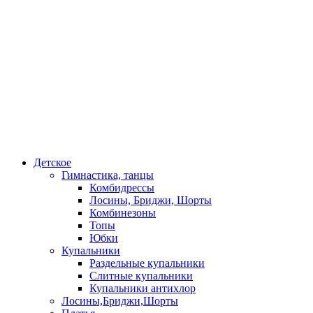
Детское
Гимнастика, танцы
Комбидрессы
Лосины, Бриджи, Шорты
Комбинезоны
Топы
Юбки
Купальники
Раздельные купальники
Слитные купальники
Купальники антихлор
Лосины,Бриджи,Шорты