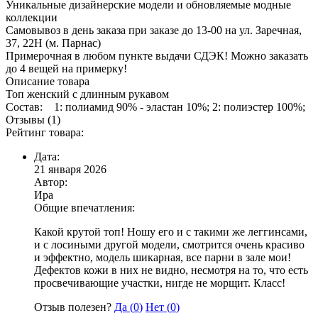
Уникальные дизайнерские модели и обновляемые модные
коллекции
Самовывоз в день заказа при заказе до 13-00 на ул. Заречная,
37, 22Н (м. Парнас)
Примерочная в любом пункте выдачи СДЭК! Можно заказать
до 4 вещей на примерку!
Описание товара
Топ женский с длинным рукавом
Состав: 1: полиамид 90% - эластан 10%; 2: полиэстер 100%;
Отзывы (1)
Рейтинг товара:
Дата:
21 января 2026
Автор:
Ира
Общие впечатления:
Какой крутой топ! Ношу его и с такими же леггинсами,
и с лосиными другой модели, смотрится очень красиво
и эффектно, модель шикарная, все парни в зале мои!
Дефектов кожи в них не видно, несмотря на то, что есть
просвечивающие участки, нигде не морщит. Класс!
Отзыв полезен?
Да (
0
)
Нет (
0
)