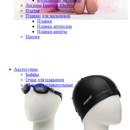
Купальники антихлор
Лосины,Бриджи,Шорты
Платья
Плавки для мальчиков
Плавки
Плавки антихлор
Плавки-шорты
Прочее
Аксессуары
Баффы
Очки для плавания
Шапочки плавательные