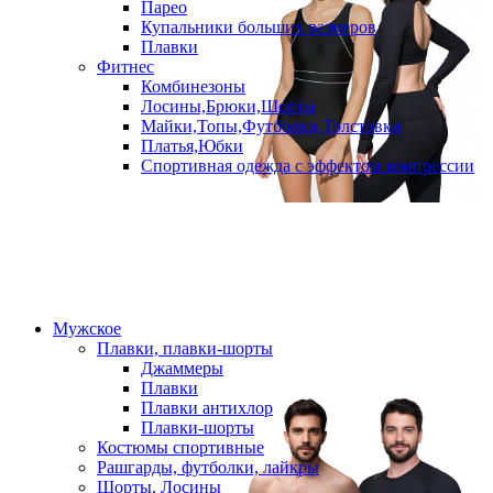
Парео
Купальники больших размеров
Плавки
Фитнес
Комбинезоны
Лосины,Брюки,Шорты
Майки,Топы,Футболки,Толстовки
Платья,Юбки
Спортивная одежда с эффектом компрессии
Мужское
Плавки, плавки-шорты
Джаммеры
Плавки
Плавки антихлор
Плавки-шорты
Костюмы спортивные
Рашгарды, футболки, лайкры
Шорты, Лосины