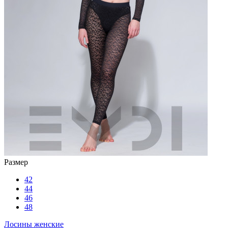
Размер
42
44
46
48
Лосины женские