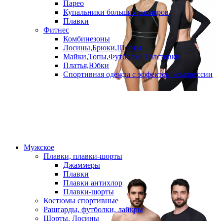
Парео
Купальники больших размеров
Плавки
Фитнес
Комбинезоны
Лосины,Брюки,Шорты
Майки,Топы,Футболки,Толстовки
Платья,Юбки
Спортивная одежда с эффектом компрессии
Мужское
Плавки, плавки-шорты
Джаммеры
Плавки
Плавки антихлор
Плавки-шорты
Костюмы спортивные
Рашгарды, футболки, лайкры
Шорты, Лосины