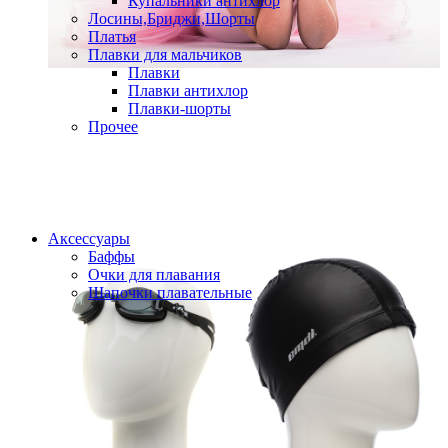
Купальники антихлор
Лосины,Бриджи,Шорты
Платья
Плавки для мальчиков
Плавки
Плавки антихлор
Плавки-шорты
Прочее
Аксессуары
Баффы
Очки для плавания
Шапочки плавательные