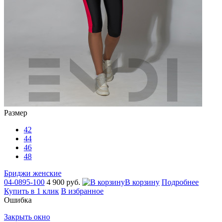
Размер
42
44
46
48
Бриджи женские
04-0895-100
4 900 руб.
В корзину
Подробнее
Купить в 1 клик
В избранное
Ошибка
Закрыть окно