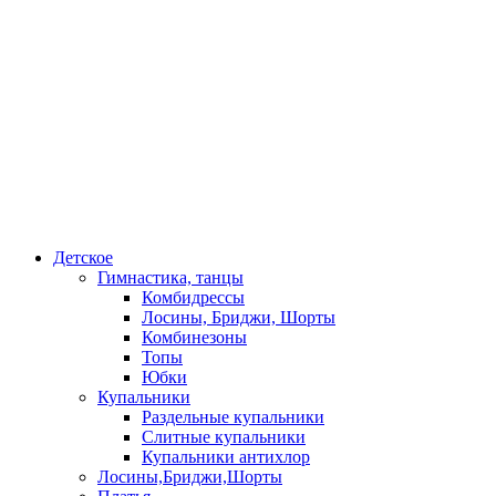
Детское
Гимнастика, танцы
Комбидрессы
Лосины, Бриджи, Шорты
Комбинезоны
Топы
Юбки
Купальники
Раздельные купальники
Слитные купальники
Купальники антихлор
Лосины,Бриджи,Шорты