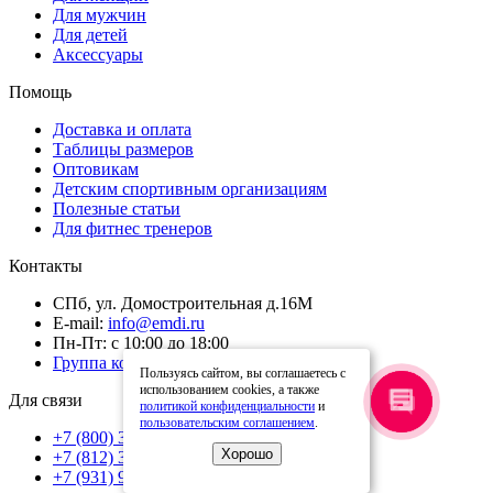
Для мужчин
Для детей
Аксессуары
Помощь
Доставка и оплата
Таблицы размеров
Оптовикам
Детским спортивным организациям
Полезные статьи
Для фитнес тренеров
Менеджер EMDI
Контакты
Здравствуйте! Готова помочь
вам. Напишите мне, если у
СПб, ул. Домостроительная д.16М
вас появятся вопросы.
E-mail:
info@emdi.ru
Пн-Пт: с 10:00 до 18:00
Группа компаний "Айсберг"
Пользуясь сайтом, вы соглашаетесь с
использованием cookies, а также
Для связи
политикой конфиденциальности
и
пользовательским соглашением
.
+7 (800) 302-34-06
Хорошо
+7 (812) 325-69-93
+7 (931) 977-92-36