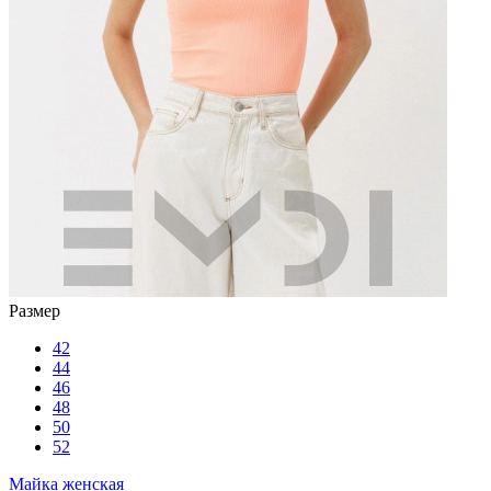
Размер
42
44
46
48
50
52
Майка женская