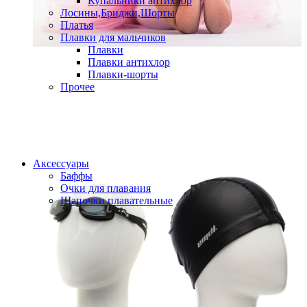
Купальники антихлор
Лосины,Бриджи,Шорты
Платья
Плавки для мальчиков
Плавки
Плавки антихлор
Плавки-шорты
Прочее
Аксессуары
Баффы
Очки для плавания
Шапочки плавательные