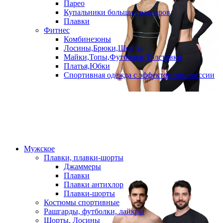
Парео
Купальники больших размеров
Плавки
Фитнес
Комбинезоны
Лосины,Брюки,Шорты
Майки,Топы,Футболки,Толстовки
Платья,Юбки
Спортивная одежда с эффектом компрессии
Мужское
Плавки, плавки-шорты
Джаммеры
Плавки
Плавки антихлор
Плавки-шорты
Костюмы спортивные
Рашгарды, футболки, лайкры
Шорты, Лосины