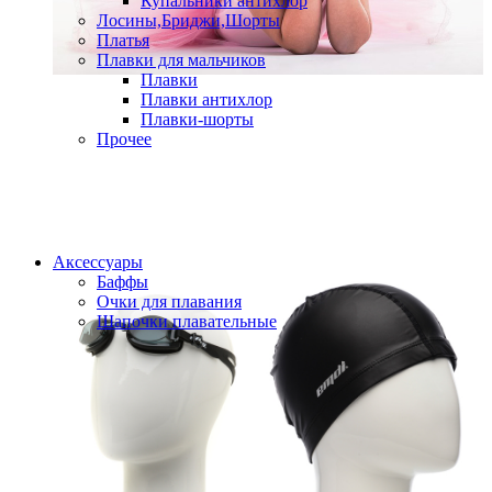
Купальники антихлор
Лосины,Бриджи,Шорты
Платья
Плавки для мальчиков
Плавки
Плавки антихлор
Плавки-шорты
Прочее
Аксессуары
Баффы
Очки для плавания
Шапочки плавательные