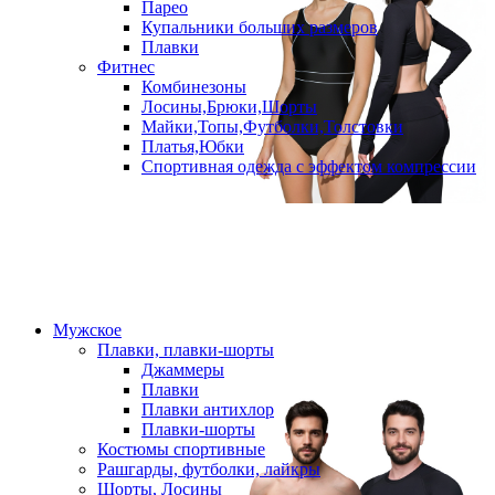
Парео
Купальники больших размеров
Плавки
Фитнес
Комбинезоны
Лосины,Брюки,Шорты
Майки,Топы,Футболки,Толстовки
Платья,Юбки
Спортивная одежда с эффектом компрессии
Мужское
Плавки, плавки-шорты
Джаммеры
Плавки
Плавки антихлор
Плавки-шорты
Костюмы спортивные
Рашгарды, футболки, лайкры
Шорты, Лосины