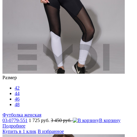
Размер
42
44
46
48
Футболка женская
03-0779-551
1 725 руб.
3 450 руб.
В корзину
Подробнее
Купить в 1 клик
В избранное